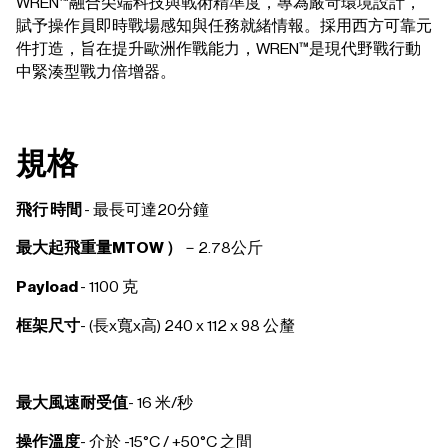
WREN™融合尖端科技與戰術精準度，專為嚴苛環境設計，
賦予操作員即時戰場感知與任務就緒情報。採用西方可靠元
件打造，旨在提升歐洲作戰能力，WREN™是現代野戰行動
中緊湊型戰力倍增器。
規格
飛行
時間
- 最長可達20分鐘
最大起飛重量MTOW ）
－2.78公斤
Payload
- 1100 克
框架尺寸
- (長x寬x高) 240 x 112 x 98 公釐
最大風速耐受值
- 16 米/秒
操作溫度
- 介於 -15°C / +50°C 之間