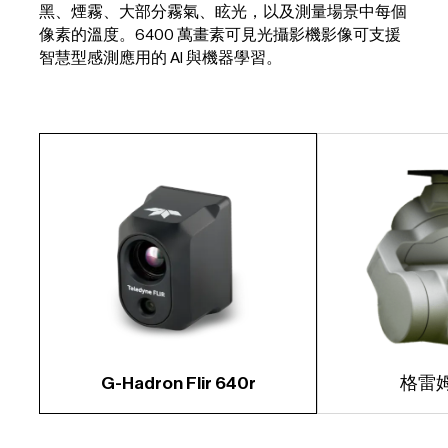
黑、煙霧、大部分霧氣、眩光，以及測量場景中每個
像素的溫度。6400 萬畫素可見光攝影機影像可支援
智慧型感測應用的 AI 與機器學習。
G-Hadron Flir 640r
格雷