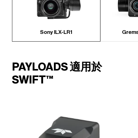
Sony ILX-LR1
Grems
PAYLOADS 適用於
SWIFT™